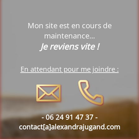
Mon site est en cours de
maintenance...
Je reviens vite !
En attendant pour me joindre :
-
06 24 91 47 37 -
contact[a]alexandrajugand.com