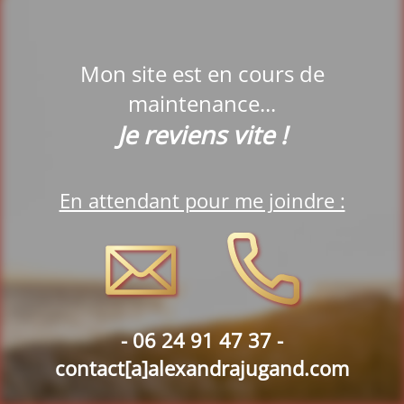
Mon site est en cours de
maintenance...
Je reviens vite !
En attendant pour me joindre :
-
06 24 91 47 37 -
contact[a]alexandrajugand.com