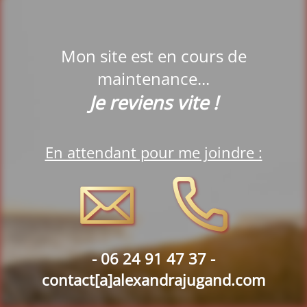
Mon site est en cours de
maintenance...
Je reviens vite !
En attendant pour me joindre :
-
06 24 91 47 37 -
contact[a]alexandrajugand.com