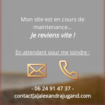
Mon site est en cours de
maintenance...
Je reviens vite !
En attendant pour me joindre :
-
06 24 91 47 37 -
contact[a]alexandrajugand.com